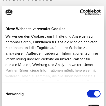
Login
Diese Webseite verwendet Cookies
Username or email address
*
Wir verwenden Cookies, um Inhalte und Anzeigen zu
personalisieren, Funktionen für soziale Medien anbieten
zu können und die Zugriffe auf unsere Website zu
analysieren. Außerdem geben wir Informationen zu Ihrer
Password
*
Verwendung unserer Website an unsere Partner für
soziale Medien, Werbung und Analysen weiter. Unsere
Partner führen diese Informationen möglicherweise mit
Remember me
Log in
weiteren Daten zusammen, die Sie ihnen bereitgestellt
haben oder die sie im Rahmen Ihrer Nutzung der Dienste
Lost your password?
gesammelt haben.
Einwilligungsauswahl
Notwendig